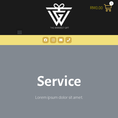
RM
0.00
Service
Lorem ipsum dolor sit amet.